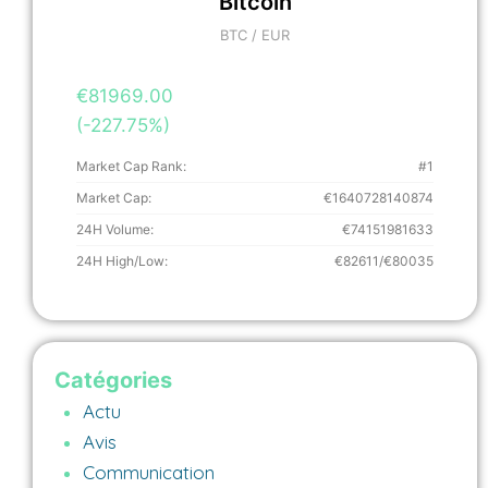
Bitcoin
BTC / EUR
€81969.00
(-227.75%)
Market Cap Rank:
#1
Market Cap:
€1640728140874
24H Volume:
€74151981633
24H High/Low:
€82611/€80035
Catégories
Actu
Avis
Communication