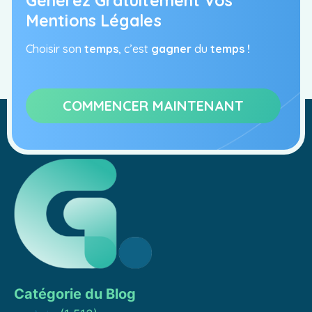
Générez Gratuitement Vos
Mentions Légales
Choisir son
temps
, c’est
gagner
du
temps !
COMMENCER MAINTENANT
Catégorie du Blog