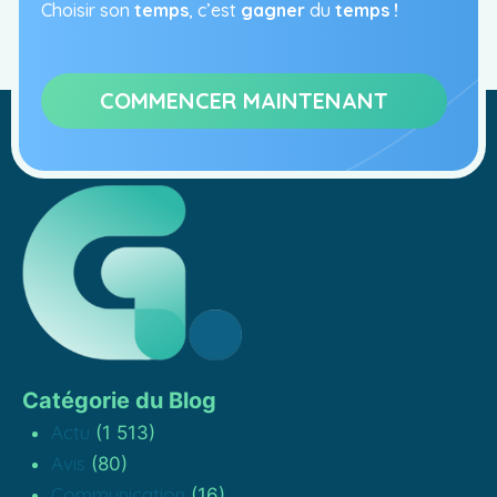
Choisir son
temps
, c’est
gagner
du
temps !
COMMENCER MAINTENANT
Catégorie du Blog
Actu
(1 513)
Avis
(80)
Communication
(16)