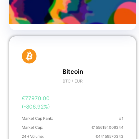
Bitcoin
BTC / EUR
€77970.00
(-806.92%)
Market Cap Rank:
#1
Market Cap:
€1556194009344
24H Volume:
€44159570343